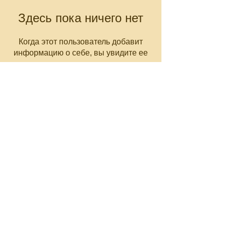
Здесь пока ничего нет
Когда этот пользователь добавит
информацию о себе, вы увидите ее
здесь.
CNC-Space
CNC Postprocessors & CAM
Solutions
Разработка постпроцессоров
для многоосевых станков ЧПУ
Работа по всему миру
Email: olgamax53@gmail.com
Telegram / WhatsApp