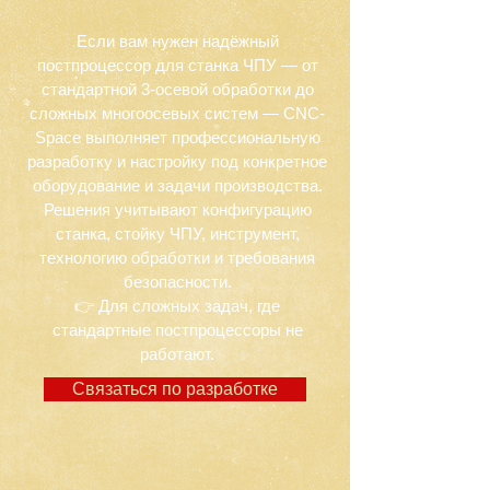
Если вам нужен надёжный
постпроцессор для станка ЧПУ — от
стандартной 3-осевой обработки до
сложных многоосевых систем — CNC-
Space выполняет профессиональную
разработку и настройку под конкретное
оборудование и задачи производства.
Решения учитывают конфигурацию
станка, стойку ЧПУ, инструмент,
технологию обработки и требования
безопасности.
👉 Для сложных задач, где
стандартные постпроцессоры не
работают.
Связаться по разработке