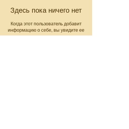
Здесь пока ничего нет
Когда этот пользователь добавит
информацию о себе, вы увидите ее
здесь.
CNC-Space
CNC Postprocessors & CAM
Solutions
Разработка постпроцессоров
для многоосевых станков ЧПУ
Работа по всему миру
Email: olgamax53@gmail.com
Telegram / WhatsApp