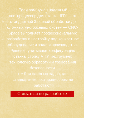
Если вам нужен надёжный
постпроцессор для станка ЧПУ — от
стандартной 3-осевой обработки до
сложных многоосевых систем — CNC-
Space выполняет профессиональную
разработку и настройку под конкретное
оборудование и задачи производства.
Решения учитывают конфигурацию
станка, стойку ЧПУ, инструмент,
технологию обработки и требования
безопасности.
👉 Для сложных задач, где
стандартные постпроцессоры не
работают.
Связаться по разработке