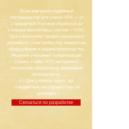
Если вам нужен надёжный
постпроцессор для станка ЧПУ — от
стандартной 3-осевой обработки до
сложных многоосевых систем — CNC-
Space выполняет профессиональную
разработку и настройку под конкретное
оборудование и задачи производства.
Решения учитывают конфигурацию
станка, стойку ЧПУ, инструмент,
технологию обработки и требования
безопасности.
👉 Для сложных задач, где
стандартные постпроцессоры не
работают.
Связаться по разработке