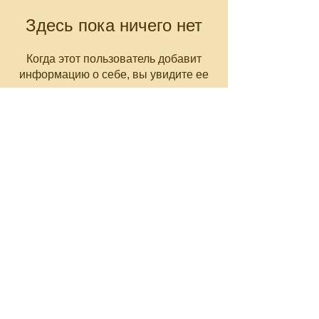
Здесь пока ничего нет
Когда этот пользователь добавит
информацию о себе, вы увидите ее
здесь.
CNC-Space
CNC Postprocessors & CAM
Solutions
Разработка постпроцессоров
для многоосевых станков ЧПУ
Работа по всему миру
Email: olgamax53@gmail.com
Telegram / WhatsApp