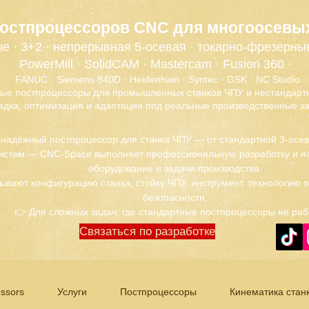
постпроцессоров CNC для многоосевы
е · 3+2 · непрерывная 5-осевая · токарно-фрезерны
PowerMill · SolidCAM · Mastercam · Fusion 360 ·
FANUC · Siemens 840D · Heidenhain · Syntec · GSK · NC Studio
ые постпроцессоры для промышленных станков ЧПУ и нестандартн
адка, оптимизация и адаптация под реальные производственные за
 надёжный постпроцессор для станка ЧПУ — от стандартной 3-осе
истем — CNC-Space выполняет профессиональную разработку и на
оборудование и задачи производства.
ывают конфигурацию станка, стойку ЧПУ, инструмент, технологию 
безопасности.
👉 Для сложных задач, где стандартные постпроцессоры не раб
Связаться по разработке
ssors
Услуги
Постпроцессоры
Кинематика стан