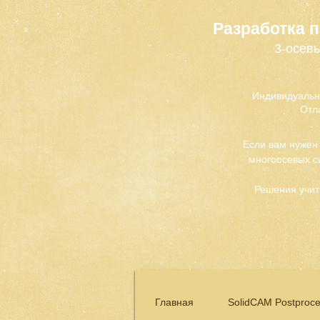
Разработка 
3-осевы
Индивидуальн
Отл
Если вам нужен
многоосевых с
Решения учит
Главная
SolidCAM Postproce