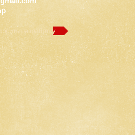
@gmail.com
pp
росить разработку