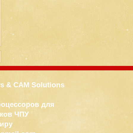
s & CAM Solutions
роцессоров для
ков ЧПУ
миру