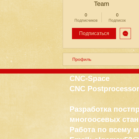
Team
0
0
Подписчиков
Подписок
Подписаться
Профиль
CNC-Space
CNC Postprocessor
Разработка постп
многоосевых стан
Работа по всему 