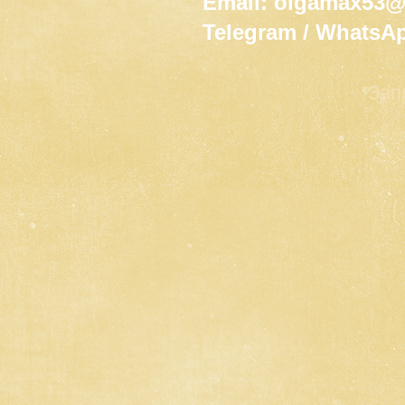
Email: olgamax53
Telegram / WhatsA
Зап