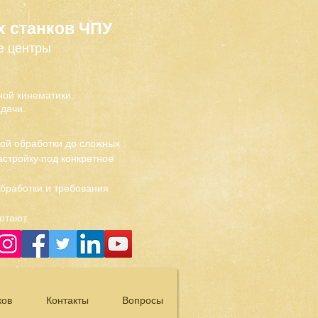
х станков ЧПУ
е центры
ой кинематики.
дачи.
вой обработки до сложных
стройку под конкретное
обработки и требования
отают.
ков
Контакты
Вопросы