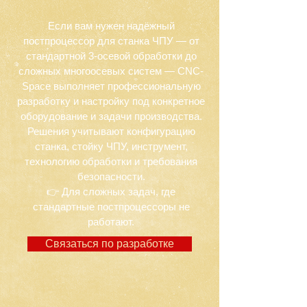
Если вам нужен надёжный
постпроцессор для станка ЧПУ — от
стандартной 3-осевой обработки до
сложных многоосевых систем — CNC-
Space выполняет профессиональную
разработку и настройку под конкретное
оборудование и задачи производства.
Решения учитывают конфигурацию
станка, стойку ЧПУ, инструмент,
технологию обработки и требования
безопасности.
👉 Для сложных задач, где
стандартные постпроцессоры не
работают.
Связаться по разработке