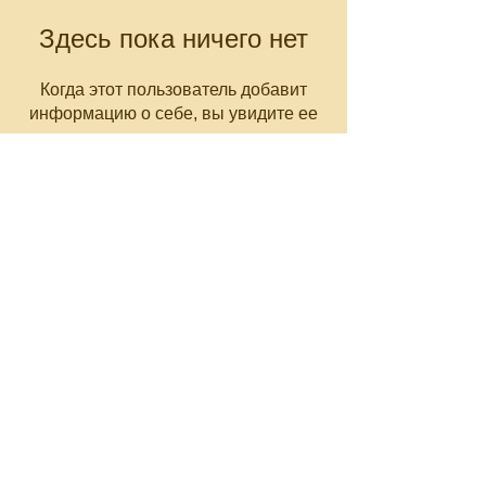
Здесь пока ничего нет
Когда этот пользователь добавит
информацию о себе, вы увидите ее
здесь.
CNC-Space
CNC Postprocessors & CAM
Solutions
Разработка постпроцессоров
для многоосевых станков ЧПУ
Работа по всему миру
Email: olgamax53@gmail.com
Telegram / WhatsApp