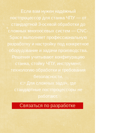
Если вам нужен надёжный
постпроцессор для станка ЧПУ — от
стандартной 3-осевой обработки до
сложных многоосевых систем — CNC-
Space выполняет профессиональную
разработку и настройку под конкретное
оборудование и задачи производства.
Решения учитывают конфигурацию
станка, стойку ЧПУ, инструмент,
технологию обработки и требования
безопасности.
👉 Для сложных задач, где
стандартные постпроцессоры не
работают.
Связаться по разработке