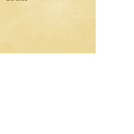
Кинематика 4-оси ,
поворотный стол . Станок с
горизонтальным
шпинделем