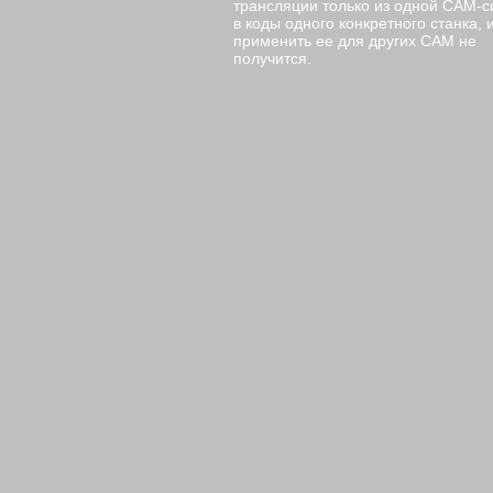
трансляции только из одной CAM-
в коды одного конкретного станка, 
применить ее для других CAM не
получится.