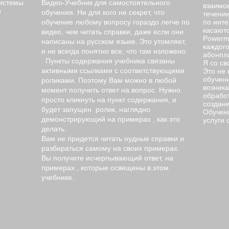
системы
Видео-Учебник для самостоятельного
взаимов
и
обучения. Ни для кого не секрет, что
течени
обучение любому вопросу гораздо легче по
по инт
касаютс
видео, чем читать справки, даже если они
Powermi
написаны на русском языке. Это утомляет,
каждог
и не всегда понятно все, что там изложено.
абонпла
. Пункты содержания учебника связаны
Я со св
активными ссылками с соответствующими
Это не 
обучени
роликами. Поэтому Вам можно в любой
возника
момент получить ответ на вопрос. Нужно
обработ
просто кликнуть на пункт содержания, и
создани
будет запущен ролик, наглядно
Обучени
демонстрирующий на примерах , как это
услуги 
делать.
Вам не придется читать нудные справки и
разбираться самому на своих примерах.
Вы получите исчерпывающий ответ, на
примерах , которые освещены в этом
учебнике.