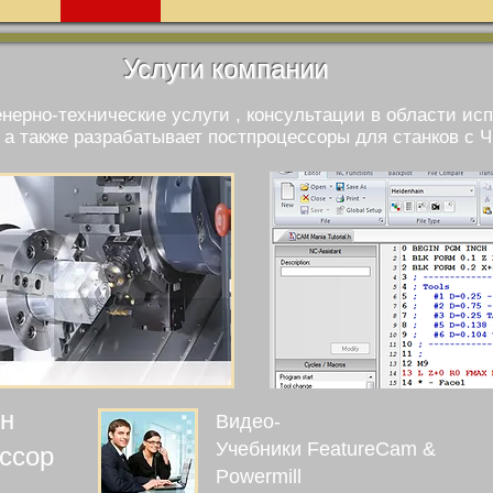
Услуги компании
нерно-технические услуги , консультации в области и
 а также разрабатывает постпроцессоры для станков с Ч
ен
Видео-
Учебники FeatureCam &
ссор
Powermill