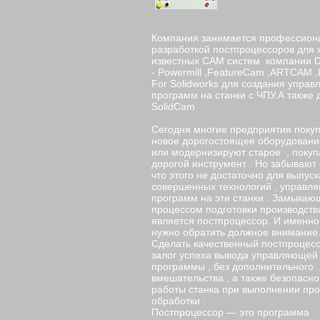
Компания занимается профессион
разработкой постпроцессоров для
известных САМ систем компании
- Powermill ,FeatureCam ,ARTCAM 
For Solidworks для создания упра
программ на станки с ЧПУ.А также 
SolidCam
Сегодня многие предприятия поку
новое дорогостоящее оборудовани
или модернизируют старое , поку
дорогой инструмент . Но забывают 
что этого не достаточно для выпуск
совершенных технологий , управл
программ на эти станки . Замыка
процессом подготовки производств
является постпроцессор. И именно
нужно обратить должное внимание
Сделать качественный постпроцессо
залог успеха вывода управляющей
программы , без дополнительного
вмешательства , а также безопасно
работы станка при выполнении пр
обработки .
Постпроцессор — это программа