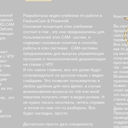
альной
Разработаны видео-учебники по работе в
Консуль
 хорошо
FeatureCam & Powermill.
 DELCAM
Вы нача
Основная концепция этих учебников
,Delcam
прошли
состоит в том , что они предназначены для
вляющих
самосто
пользователей этих САМ- систем, и
для
первые 
содержат основные понятия и способы
Все хор
работы в этих системах . САМ-системы
как-то 
пают
предназначены для выпуска управляющих
на мест
е с ЧПУ
получае
программ и технологической документации
пают
просчит
на станки с ЧПУ.
о том,
так , ка
И что самое главное, все эти уроки будут
а
не поня
яющих
сопровождаться на русском языке с видео-
Возможн
ющим
слайдами. Это позволит пользователю в
практик
а
бывает 
любое удобное для него время, в случае
 на это
стоит з
возникновения вопроса по той или иной
.
это еще
тематике получить ответ в видео-ролике. И
р , это
станок 
не нужно писать конспекты, читать справки
, типич
,а потом по ним что-то разбирать. Все
Даже мо
й
Пришла 
будет наглядно, просто.
оцесса
проводи
поддерж
Достаточно просто дать специалисту
эта пом