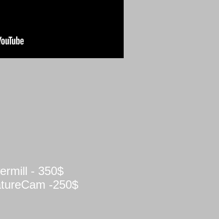
rmill - 350$
tureCam -250$