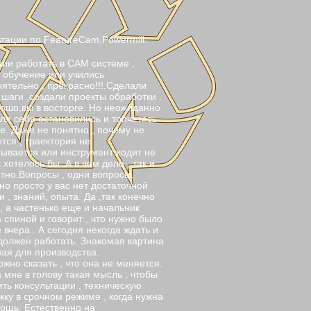
тации по FeatureCam,Powermill.
ли работать в САМ системе ,
 обучение или учились
ятельно , прекрасно!!!.Сделали
шаги ,создали проекты обработки .
ошо,вы в восторге. Но неожиданно
для себя остановились и топчетесь
е. Даже не понятно , почему не
тся , траектория не
ывается или инструмент ходит не
к хотелось бы .А в чем дело , так и
тно.Вопросы , одни вопросы.
о просто у вас нет достаточной
и , знаний, опыта. Да ,так конечно
, а частенько еще и начальник
а спиной и говорит , что нужно было
 вчера . А сегодня некогда ждать и
должен работать. Знакомая картина
ная для производства.
жно сказать , что она не меняется.
мне в голову такая мысль , чтобы
ть консультации , техническую
ку в срочном режиме , когда нужна
ощь. Естественно на