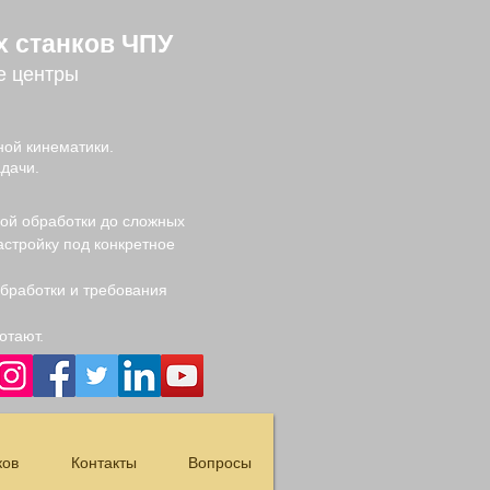
х станков ЧПУ
е центры
ой кинематики.
дачи.
вой обработки до сложных
стройку под конкретное
обработки и требования
отают.
ков
Контакты
Вопросы