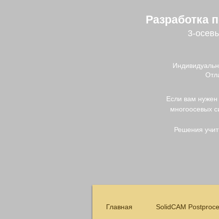
Разработка 
3-осевы
Индивидуальн
Отл
Если вам нужен
многоосевых с
Решения учит
Главная
SolidCAM Postproce