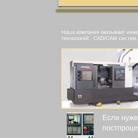
Наша компания оказывает инже
технологий , CAD/CAM систем,
Если нуж
п
остпроце