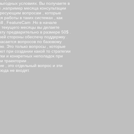
ыгодных условиях. Вы получаете в
и ,например месяца консультации
ересующим вопросам , которые
я работы в таких системах , как
ll , FeatureCam .Но в начале
о текущего месяцы вы делаете
ту предварительно в размере 50$ .
оей стороны обеспечу поддержку .
касается вопросов по базовому
ю. Это только вопросы , которые
ют при создании какой то стратегии
ки и конкретных неполадок при
и траектории .
е , это отдельный вопрос и эти
сюда не входят.