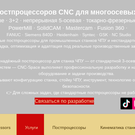
постпроцессоров CNC для многоосевы
е · 3+2 · непрерывная 5-осевая · токарно-фрезерны
PowerMill · SolidCAM · Mastercam · Fusion 360 ·
FANUC · Siemens 840D · Heidenhain · Syntec · GSK · NC Studio
ые постпроцессоры для промышленных станков ЧПУ и нестандартн
адка, оптимизация и адаптация под реальные производственные за
 надёжный постпроцессор для станка ЧПУ — от стандартной 3-осе
истем — CNC-Space выполняет профессиональную разработку и на
оборудование и задачи производства.
ывают конфигурацию станка, стойку ЧПУ, инструмент, технологию 
безопасности.
👉 Для сложных задач, где стандартные постпроцессоры не раб
Связаться по разработке
ssors
Услуги
Постпроцессоры
Кинематика стан