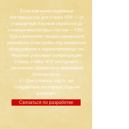
Если вам нужен надёжный
постпроцессор для станка ЧПУ — от
стандартной 3-осевой обработки до
сложных многоосевых систем — CNC-
Space выполняет профессиональную
разработку и настройку под конкретное
оборудование и задачи производства.
Решения учитывают конфигурацию
станка, стойку ЧПУ, инструмент,
технологию обработки и требования
безопасности.
👉 Для сложных задач, где
стандартные постпроцессоры не
работают.
Связаться по разработке