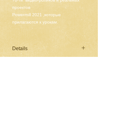
70-ти видео-роликов и реальных
проектов
Powermill 2021 ,которые
прилагаются к урокам.
Details
I'm a product detail. I'm a great place
to add more details about your
product such as sizing, material, care
instructions and cleaning instructions.
CNC-Space
CNC Postprocessors & CAM
Solutions
Разработка постпроцессоров
для многоосевых станков ЧПУ
Работа по всему миру