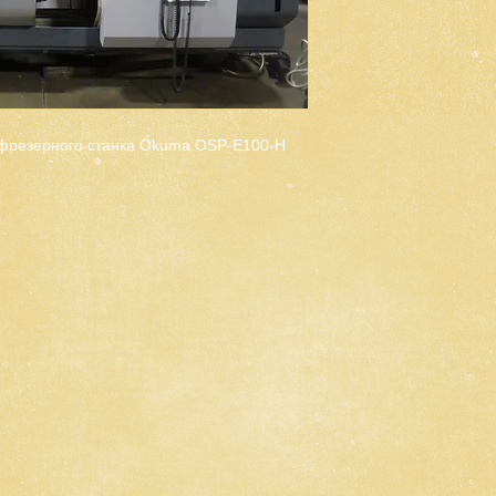
о фрезерного станка Okuma OSP-E100-H