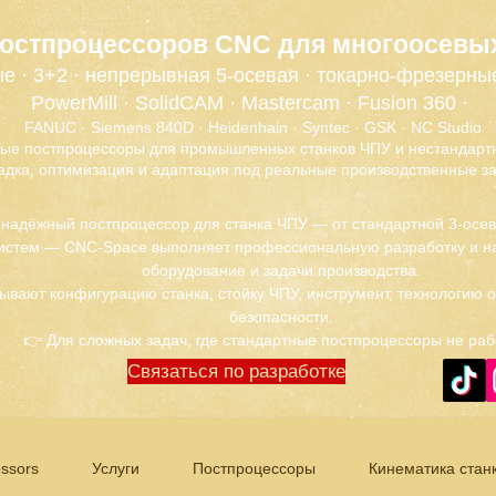
постпроцессоров CNC для многоосевы
е · 3+2 · непрерывная 5-осевая · токарно-фрезерны
PowerMill · SolidCAM · Mastercam · Fusion 360 ·
FANUC · Siemens 840D · Heidenhain · Syntec · GSK · NC Studio
ые постпроцессоры для промышленных станков ЧПУ и нестандартн
адка, оптимизация и адаптация под реальные производственные за
 надёжный постпроцессор для станка ЧПУ — от стандартной 3-осе
истем — CNC-Space выполняет профессиональную разработку и на
оборудование и задачи производства.
ывают конфигурацию станка, стойку ЧПУ, инструмент, технологию 
безопасности.
👉 Для сложных задач, где стандартные постпроцессоры не раб
Связаться по разработке
ssors
Услуги
Постпроцессоры
Кинематика стан