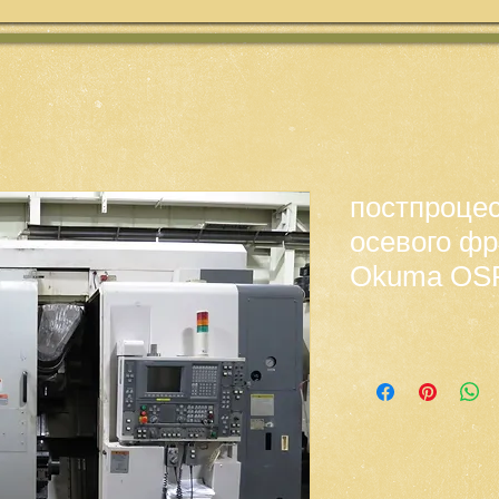
постпроцес
осевого фр
Okuma OS