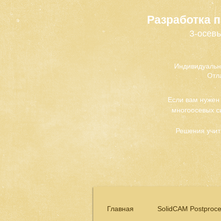
Разработка 
3-осевы
Индивидуальн
Отл
Если вам нужен
многоосевых с
Решения учит
Главная
SolidCAM Postproce