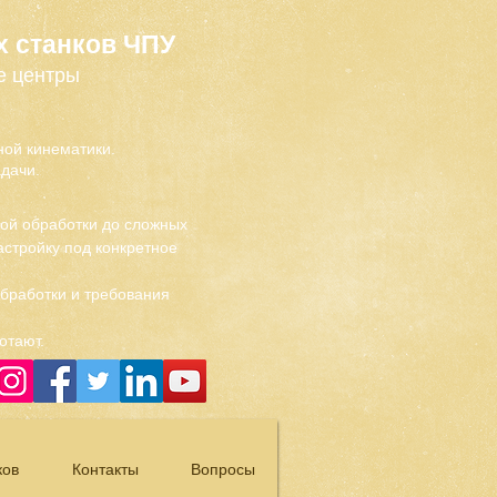
х станков ЧПУ
е центры
ой кинематики.
дачи.
вой обработки до сложных
стройку под конкретное
обработки и требования
отают.
ков
Контакты
Вопросы