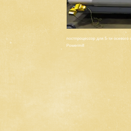
постпроцессор для 5-ти осевог
Powermill