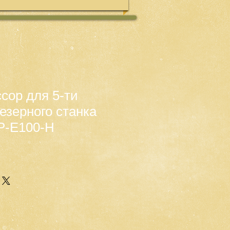
сор для 5-ти
езерного станка
P-E100-H