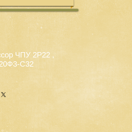
сор ЧПУ 2Р22 ,
А20Ф3-С32