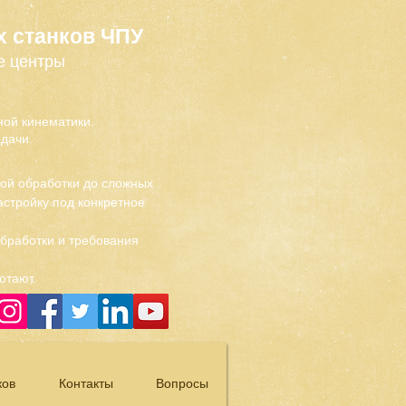
х станков ЧПУ
е центры
ой кинематики.
дачи.
вой обработки до сложных
стройку под конкретное
обработки и требования
отают.
ков
Контакты
Вопросы