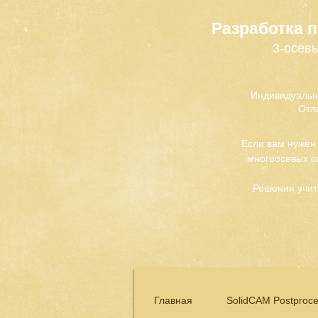
Разработка 
3-осевы
Индивидуальн
Отл
Если вам нужен
многоосевых с
Решения учит
Главная
SolidCAM Postproce