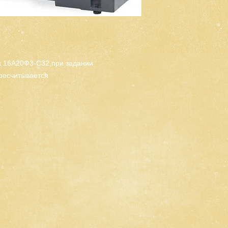
к 16А20Ф3-С32,при задании
ресчитывается