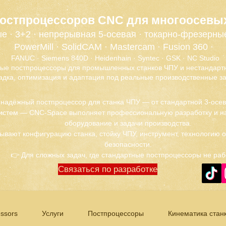
постпроцессоров CNC для многоосевы
е · 3+2 · непрерывная 5-осевая · токарно-фрезерны
PowerMill · SolidCAM · Mastercam · Fusion 360 ·
FANUC · Siemens 840D · Heidenhain · Syntec · GSK · NC Studio
ые постпроцессоры для промышленных станков ЧПУ и нестандартн
адка, оптимизация и адаптация под реальные производственные за
 надёжный постпроцессор для станка ЧПУ — от стандартной 3-осе
истем — CNC-Space выполняет профессиональную разработку и на
оборудование и задачи производства.
ывают конфигурацию станка, стойку ЧПУ, инструмент, технологию 
безопасности.
👉 Для сложных задач, где стандартные постпроцессоры не раб
Связаться по разработке
ssors
Услуги
Постпроцессоры
Кинематика стан