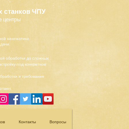
х станков ЧПУ
е центры
ой кинематики.
дачи.
вой обработки до сложных
стройку под конкретное
обработки и требования
отают.
ков
Контакты
Вопросы