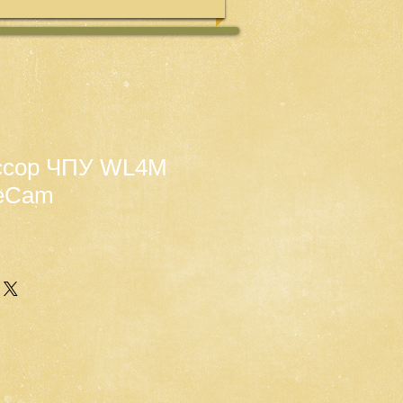
ссор ЧПУ WL4M
reCam