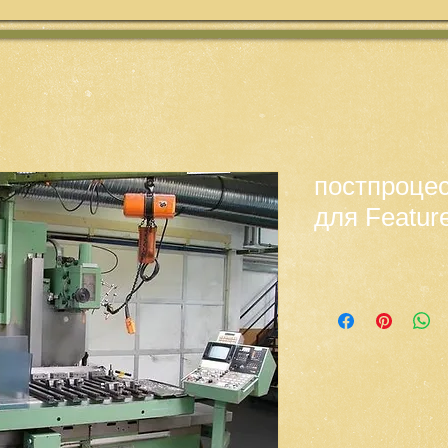
постпроце
для Featu