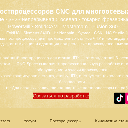
постпроцессоров CNC для многоосевы
е · 3+2 · непрерывная 5-осевая · токарно-фрезерны
PowerMill · SolidCAM · Mastercam · Fusion 360 ·
FANUC · Siemens 840D · Heidenhain · Syntec · GSK · NC Studio
ые постпроцессоры для промышленных станков ЧПУ и нестандартн
адка, оптимизация и адаптация под реальные производственные за
 надёжный постпроцессор для станка ЧПУ — от стандартной 3-осе
истем — CNC-Space выполняет профессиональную разработку и на
оборудование и задачи производства.
ывают конфигурацию станка, стойку ЧПУ, инструмент, технологию 
безопасности.
👉 Для сложных задач, где стандартные постпроцессоры не раб
Связаться по разработке
ssors
Услуги
Постпроцессоры
Кинематика стан