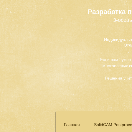
Разработка 
3-осевы
Индивидуальн
Отл
Если вам нужен
многоосевых с
Решения учит
Главная
SolidCAM Postproce