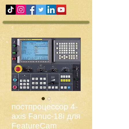
постпроцессор 4-
axis Fanuc-18i для
FeatureCam