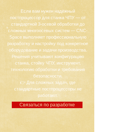
Если вам нужен надёжный
постпроцессор для станка ЧПУ — от
стандартной 3-осевой обработки до
сложных многоосевых систем — CNC-
Space выполняет профессиональную
разработку и настройку под конкретное
оборудование и задачи производства.
Решения учитывают конфигурацию
станка, стойку ЧПУ, инструмент,
технологию обработки и требования
безопасности.
👉 Для сложных задач, где
стандартные постпроцессоры не
работают.
Связаться по разработке