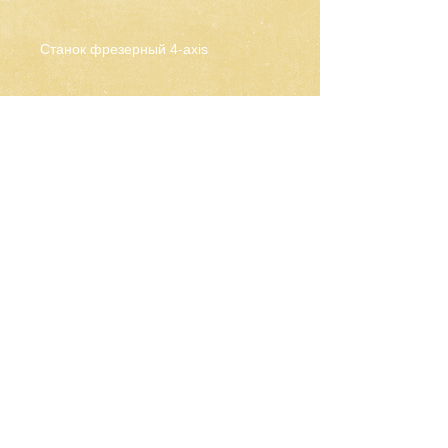
Станок фрезерный 4-axis
CNC-Space
CNC Postprocessors & CAM
Solutions
Разработка постпроцессоров
для многоосевых станков ЧПУ
Работа по всему миру
Email: olgamax53@gmail.com
Telegram / WhatsApp
Запросить разработку