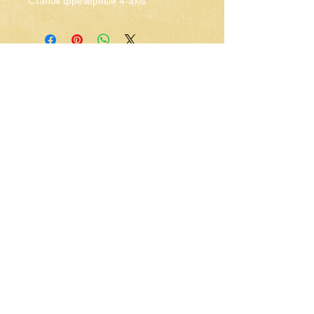
Станок фрезерный 4-axis
CNC-Space
CNC Postprocessors & CAM
Solutions
Разработка постпроцессоров
для многоосевых станков ЧПУ
Работа по всему миру
Email: olgamax53@gmail.com
Telegram / WhatsApp
Запросить разработку