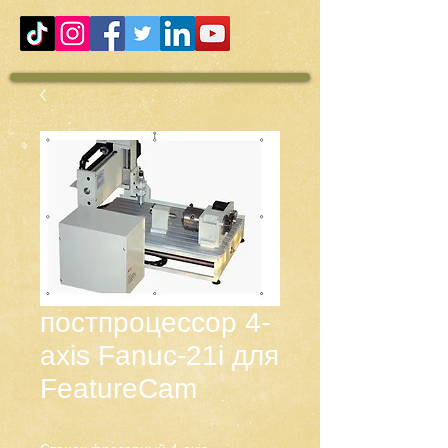
постпроцессор 4-
axis Fanuc-21i для
FeatureCam