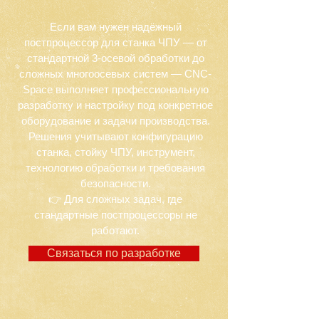
Если вам нужен надёжный
постпроцессор для станка ЧПУ — от
стандартной 3-осевой обработки до
сложных многоосевых систем — CNC-
Space выполняет профессиональную
разработку и настройку под конкретное
оборудование и задачи производства.
Решения учитывают конфигурацию
станка, стойку ЧПУ, инструмент,
технологию обработки и требования
безопасности.
👉 Для сложных задач, где
стандартные постпроцессоры не
работают.
Связаться по разработке