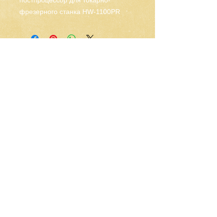
постпроцессор для токарно-
фрезерного станка HW-1100PR
CNC-Space
CNC Postprocessors & CAM
Solutions
Разработка постпроцессоров
для многоосевых станков ЧПУ
Работа по всему миру
Email: olgamax53@gmail.com
Telegram / WhatsApp
Запросить разработку