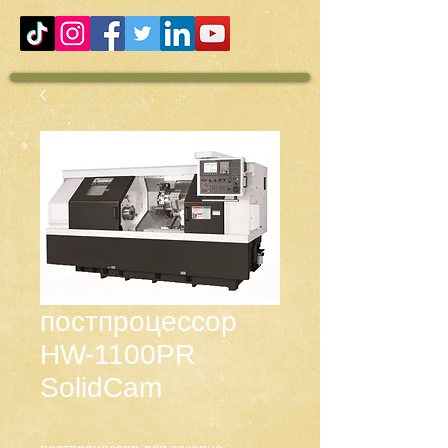
постпроцессор
HW-1100PR
SolidCam