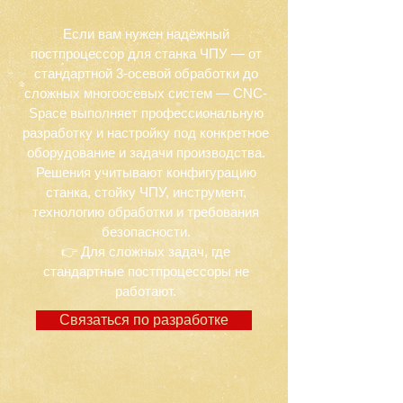
Если вам нужен надёжный
постпроцессор для станка ЧПУ — от
стандартной 3-осевой обработки до
сложных многоосевых систем — CNC-
Space выполняет профессиональную
разработку и настройку под конкретное
оборудование и задачи производства.
Решения учитывают конфигурацию
станка, стойку ЧПУ, инструмент,
технологию обработки и требования
безопасности.
👉 Для сложных задач, где
стандартные постпроцессоры не
работают.
Связаться по разработке