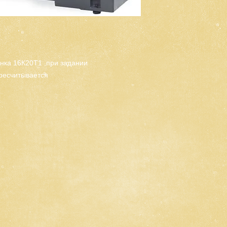
нка 16К20Т1 ,при задании 
ресчитывается