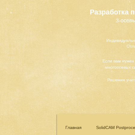
Разработка 
3-осевы
Индивидуальн
Отл
Если вам нужен
многоосевых с
Решения учит
Главная
SolidCAM Postproce