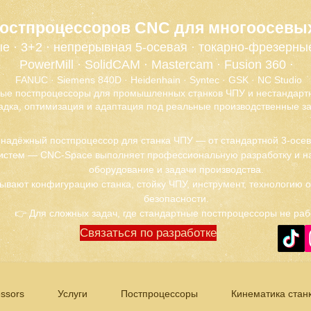
постпроцессоров CNC для многоосевы
е · 3+2 · непрерывная 5-осевая · токарно-фрезерны
PowerMill · SolidCAM · Mastercam · Fusion 360 ·
FANUC · Siemens 840D · Heidenhain · Syntec · GSK · NC Studio
ые постпроцессоры для промышленных станков ЧПУ и нестандартн
адка, оптимизация и адаптация под реальные производственные за
 надёжный постпроцессор для станка ЧПУ — от стандартной 3-осе
истем — CNC-Space выполняет профессиональную разработку и на
оборудование и задачи производства.
ывают конфигурацию станка, стойку ЧПУ, инструмент, технологию 
безопасности.
👉 Для сложных задач, где стандартные постпроцессоры не раб
Связаться по разработке
ssors
Услуги
Постпроцессоры
Кинематика стан