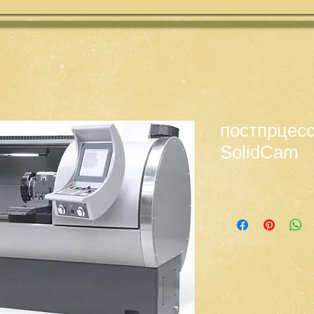
постпрцес
SolidCam