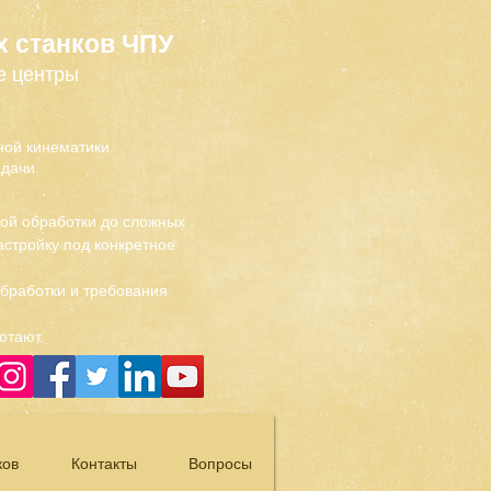
х станков ЧПУ
е центры
ой кинематики.
дачи.
вой обработки до сложных
стройку под конкретное
обработки и требования
отают.
ков
Контакты
Вопросы