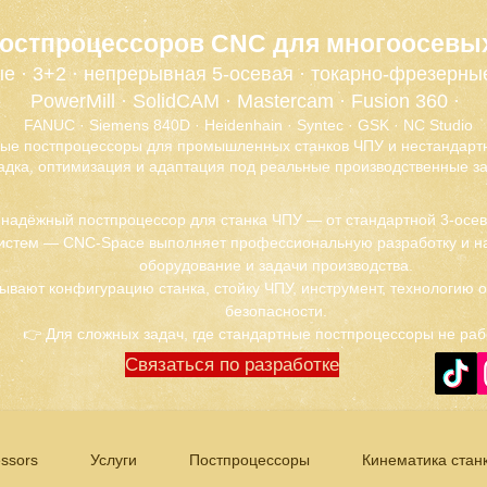
постпроцессоров CNC для многоосевы
е · 3+2 · непрерывная 5-осевая · токарно-фрезерны
PowerMill · SolidCAM · Mastercam · Fusion 360 ·
FANUC · Siemens 840D · Heidenhain · Syntec · GSK · NC Studio
ые постпроцессоры для промышленных станков ЧПУ и нестандартн
адка, оптимизация и адаптация под реальные производственные за
 надёжный постпроцессор для станка ЧПУ — от стандартной 3-осе
истем — CNC-Space выполняет профессиональную разработку и на
оборудование и задачи производства.
ывают конфигурацию станка, стойку ЧПУ, инструмент, технологию 
безопасности.
👉 Для сложных задач, где стандартные постпроцессоры не раб
Связаться по разработке
ssors
Услуги
Постпроцессоры
Кинематика стан