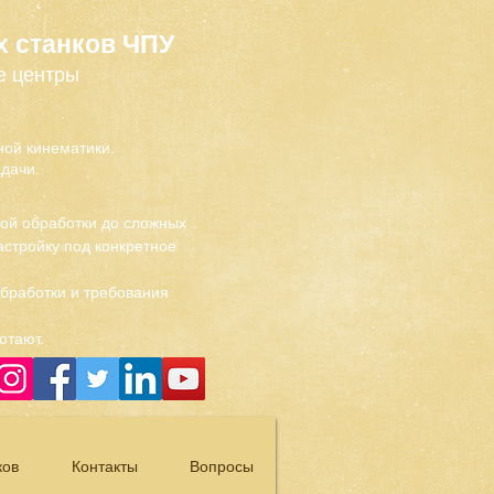
х станков ЧПУ
е центры
ой кинематики.
дачи.
вой обработки до сложных
стройку под конкретное
обработки и требования
отают.
ков
Контакты
Вопросы