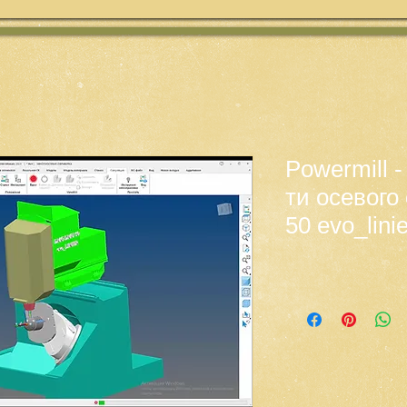
Powermill 
ти осевог
50 evo_linie