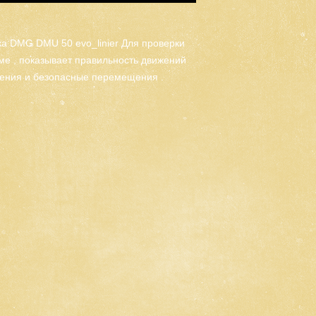
ка DMG DMU 50 evo_linier Для проверки
ме , показывает правильность движений
овения и безопасные перемещения .