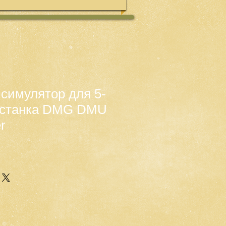
- симулятор для 5-
о станка DMG DMU
r