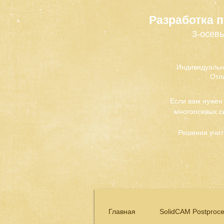
Разработка 
3-осевы
Индивидуальн
Отл
Если вам нужен
многоосевых с
Решения учит
Главная
SolidCAM Postproce