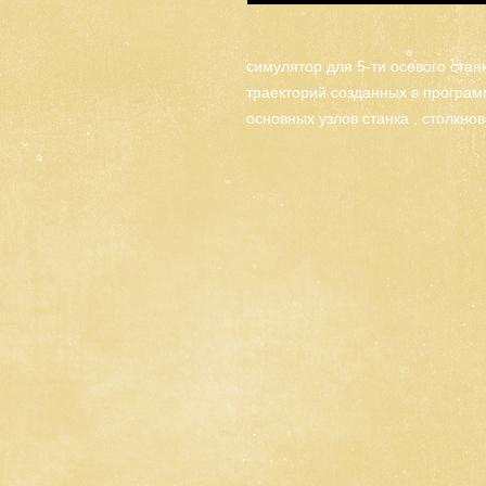
симулятор для 5-ти осевого стан
траекторий созданных в програм
основных узлов станка , столкн