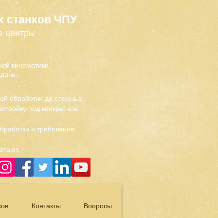
х станков ЧПУ
е центры
ой кинематики.
дачи.
вой обработки до сложных
стройку под конкретное
обработки и требования
отают.
ков
Контакты
Вопросы