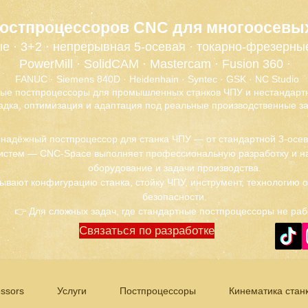
постпроцессоров CNC для многоосевы
е · 3+2 · непрерывная 5-осевая · токарно-фрезерны
PowerMill · SolidCAM · Mastercam · Fusion 360 ·
FANUC · Siemens 840D · Heidenhain · Syntec · GSK · NC Studio
ые постпроцессоры для промышленных станков ЧПУ и нестандартн
адка, оптимизация и адаптация под реальные производственные за
 надёжный постпроцессор для станка ЧПУ — от стандартной 3-осе
истем — CNC-Space выполняет профессиональную разработку и на
оборудование и задачи производства.
ывают конфигурацию станка, стойку ЧПУ, инструмент, технологию 
безопасности.
👉 Для сложных задач, где стандартные постпроцессоры не раб
Связаться по разработке
ssors
Услуги
Постпроцессоры
Кинематика стан