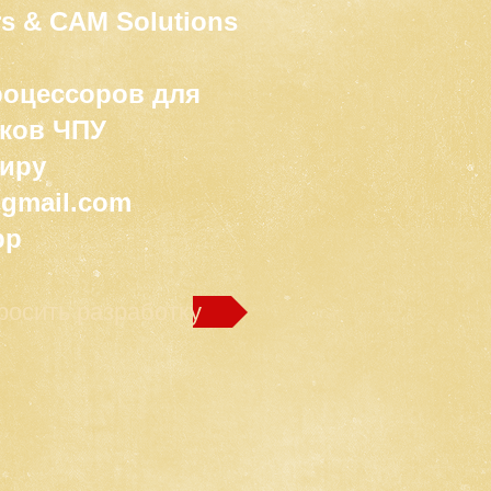
s & CAM Solutions
роцессоров для
ков ЧПУ
миру
@gmail.com
pp
росить разработку