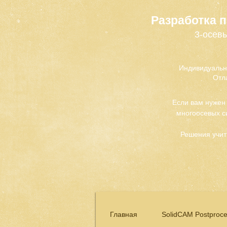
Разработка 
3-осевы
Индивидуальн
Отл
Если вам нужен
многоосевых с
Решения учит
Главная
SolidCAM Postproce