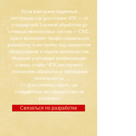
Если вам нужен надёжный
постпроцессор для станка ЧПУ — от
стандартной 3-осевой обработки до
сложных многоосевых систем — CNC-
Space выполняет профессиональную
разработку и настройку под конкретное
оборудование и задачи производства.
Решения учитывают конфигурацию
станка, стойку ЧПУ, инструмент,
технологию обработки и требования
безопасности.
👉 Для сложных задач, где
стандартные постпроцессоры не
работают.
Связаться по разработке