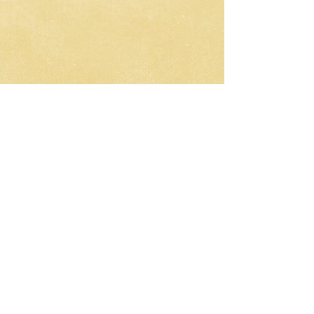
CNC-Space
CNC Postprocessors & CAM
Solutions
Разработка постпроцессоров
для многоосевых станков ЧПУ
Работа по всему миру
Email: olgamax53@gmail.com
Telegram / WhatsApp