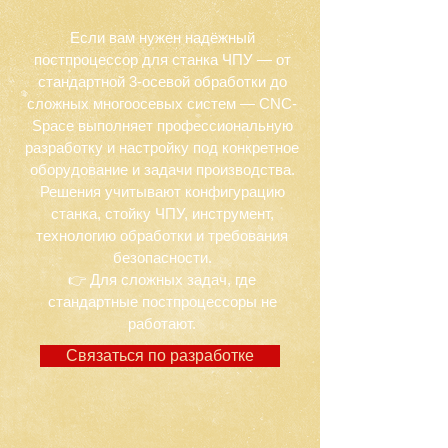
Если вам нужен надёжный
постпроцессор для станка ЧПУ — от
стандартной 3-осевой обработки до
сложных многоосевых систем — CNC-
Space выполняет профессиональную
разработку и настройку под конкретное
оборудование и задачи производства.
Решения учитывают конфигурацию
станка, стойку ЧПУ, инструмент,
технологию обработки и требования
безопасности.
👉 Для сложных задач, где
стандартные постпроцессоры не
работают.
Связаться по разработке