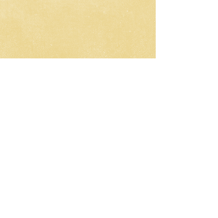
CNC-Space
CNC Postprocessors & CAM
Solutions
Разработка постпроцессоров
для многоосевых станков ЧПУ
Работа по всему миру
Email: olgamax53@gmail.com
Telegram / WhatsApp