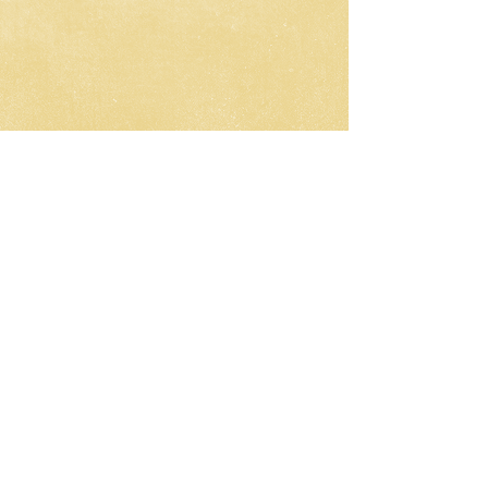
CNC-Space
CNC Postprocessors & CAM
Solutions
Разработка постпроцессоров
для многоосевых станков ЧПУ
Работа по всему миру
Email: olgamax53@gmail.com
Telegram / WhatsApp