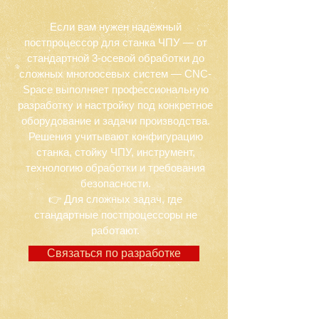
Если вам нужен надёжный
постпроцессор для станка ЧПУ — от
стандартной 3-осевой обработки до
сложных многоосевых систем — CNC-
Space выполняет профессиональную
разработку и настройку под конкретное
оборудование и задачи производства.
Решения учитывают конфигурацию
станка, стойку ЧПУ, инструмент,
технологию обработки и требования
безопасности.
👉 Для сложных задач, где
стандартные постпроцессоры не
работают.
Связаться по разработке